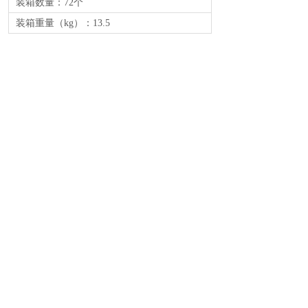
装箱数量：72个
装箱重量（kg）：13.5
商品条码：6922438884660
备注：
上一个：
透明密封饭盒
下一个：
简约双层饭盒
电话：0754-88221577 / 88210976
传真：86-754-88102008
地址：汕头市大学路升平第二工业区
04B2-2号