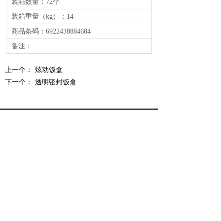
装箱数量：72个
装箱重量（kg）：14
商品条码：6922438884684
备注：
上一个：
炫动饭盒
下一个：
透明密封饭盒
电话：0754-88221577 / 88210976
传真：86-754-88102008
地址：汕头市大学路升平第二工业区
04B2-2号