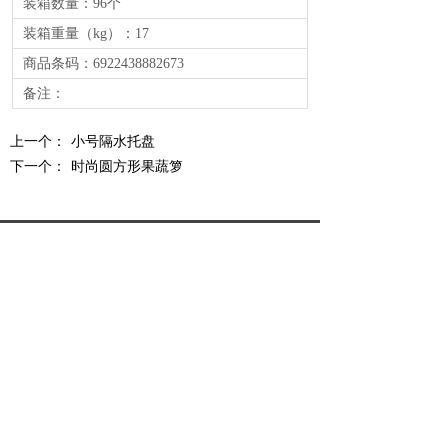
装箱数量：96个
装箱重量（kg）：17
商品条码：6922438882673
备注：
上一个：
小号隔水托盘
下一个：
时尚圆方形果蔬箩
电话：0754-88221577 / 88210976
传真：86-754-88102008
地址：汕头市大学路升平第二工业区
04B2-2号