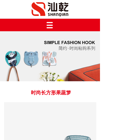
时尚长方形果蔬箩